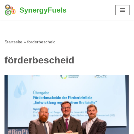
SynergyFuels
Zum
Inhalt
springen
Startseite
»
förderbescheid
förderbescheid